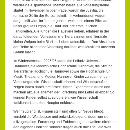
Auch in diesem Jahr hält das Programm der KinderUniHannover
wieder viele spannende Themen bereit. Die Vorlesungsreihe
startet im November mit der Frage, warum die Justitia, die
römische Göttin der Gerechtigkeit, mit verbundenen Augen
dargestellt wird. Im Januar geht es weiter mit einem Blick auf
unser größtes Organ, die Haut und ihre erstaunlichen
Fähigkeiten. Alle Kinder, die Haustiere lieben, erfahren in der
darauffolgenden Vorlesung, wie Tierärztinnen und Tierärzte
kleine Welpen beim Start ins Leben unterstützen. Den Abschluss
der Reihe bildet eine Vorlesung darüber, was Musik mit unserem
Gehirn macht.
Im Wintersemester 2025/26 laden die Leibniz Universität
Hannover, die Medizinische Hochschule Hannover, die Stiftung
Tierärztliche Hochschule Hannover sowie die Hochschule für
Musik, Theater und Medien Hannover Kinder zu spannenden
Vorlesungen ein. Wissenschaftlerinnen und Wissenschaftler
zeigen ihnen dabei ihre Arbeit, führen Experimente durch und
machen aktuelle Themen der Forschung und Lehre erlebbar. So
können Kinder selbst ausprobieren, wie Wissenschaft
funktioniert, und ihre Neugier entdecken.
Wer neugierig ist, Fragen stellt und offen für Neues bleibt,
versteht die Welt besser und entwickelt eigene Ideen, um sie
mitzugestalten. Forschung und Entdeckungen erweitern nicht nur
den eigenen Horizont, sondern tragen auch dazu bei, die Welt